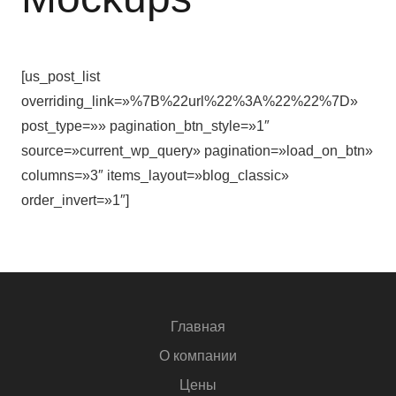
[us_post_list
overriding_link=»%7B%22url%22%3A%22%22%7D»
post_type=»» pagination_btn_style=»1″
source=»current_wp_query» pagination=»load_on_btn»
columns=»3″ items_layout=»blog_classic»
order_invert=»1″]
Главная
О компании
Цены